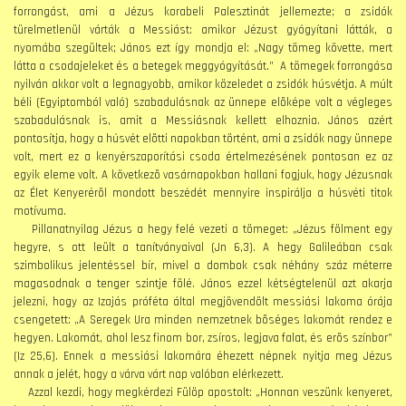
forrongást, ami a Jézus korabeli Palesztinát jellemezte; a zsidók
türelmetlenül várták a Messiást: amikor Jézust gyógyítani látták, a
nyomába szegültek; János ezt így mondja el: „Nagy tömeg követte, mert
látta a csodajeleket és a betegek meggyógyítását.” A tömegek forrongása
nyilván akkor volt a legnagyobb, amikor közeledet a zsidók húsvétja. A múlt
béli (Egyiptomból való) szabadulásnak az ünnepe elõképe volt a végleges
szabadulásnak is, amit a Messiásnak kellett elhoznia. János azért
pontosítja, hogy a húsvét elõtti napokban történt, ami a zsidók nagy ünnepe
volt, mert ez a kenyérszaporítási csoda értelmezésének pontosan ez az
egyik eleme volt. A következõ vasárnapokban hallani fogjuk, hogy Jézusnak
az Élet Kenyerérõl mondott beszédét mennyire inspirálja a húsvéti titok
motívuma.
Pillanatnyilag Jézus a hegy felé vezeti a tömeget: „Jézus fölment egy
hegyre, s ott leült a tanítványaival (Jn 6,3). A hegy Galileában csak
szimbolikus jelentéssel bír, mivel a dombok csak néhány száz méterre
magasodnak a tenger szintje fölé. János ezzel kétségtelenül azt akarja
jelezni, hogy az Izajás próféta által megjövendölt messiási lakoma órája
csengetett: „A Seregek Ura minden nemzetnek bõséges lakomát rendez e
hegyen. Lakomát, ahol lesz finom bor, zsíros, legjava falat, és erõs színbor”
(Iz 25,6). Ennek a messiási lakomára éhezett népnek nyitja meg Jézus
annak a jelét, hogy a várva várt nap valóban elérkezett.
Azzal kezdi, hogy megkérdezi Fülöp apostolt: „Honnan veszünk kenyeret,