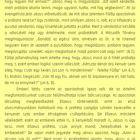
hogy legyen mit enniük?” János meg is magyarázza: „Ezt azért kérdezte,
mert próbára akarta tenni, maga ugyanis tudta, mit fog végbevinni”. Itt az
evangélista jelzi Jézus elõretudását; de mit akar jelenteni Fülöp apostolnak
a próbára tevése? Egy zsidónak, mint amilyen János is volt, ez a kifejezés a
pusztai vándorlás nagy kísértését juttatta eszébe. Mert a vándorlást késõbb
a választott nép úgy értelmezte, mint próbatételt. A Második Törvény
megmagyarázza: „Gondolj az egész útra, amelyen az Úr, a te Istened
negyven éven át vezetett a pusztában, hogy megalázzon, próbára tegyen,
megvizsgálja szívedet, vajon megtartod-e majd parancsait vagy sem” (8.2).
Fülöp pillanatnyilag nem értette meg, hogy Jézus most az õ hitét próbálja
meg, s ezért emberi logika szerint válaszolt: „Kétszáz dénár árú kenyér sem
elég, hogy csak egy kevés jusson is mindenkinek” - felelte Fülöp” (Jn 6,7).
És András kiegészíti: „Van itt egy fiú, akinek van öt árpakenyere és két hala,
de mi az ennyinek?” (Jn 6, 9).
Emberi látás szerint az apostolnak igaza volt, de az értelmi
megfontolásunkat sokszor felülmúlhatja Isten bölcsessége. Az apostolok
látszólag megfeledkeztek Elizeus történetérõl, amit az elsõ
olvasmányunkban hallottunk ma. A próféta szolgája szintén kevesellte a
kenyeret száz ember éhségének csillapítására. De Elizeus másként
vélekedett, ezért az emberek ettek is, a kenyérbõl maradt is. Jézus is úgy
tesz, mint Elizeus próféta, csak annyit mond: „Telepítsétek le az
embereket!” De vajon miért jegyezte meg Jénos apostol, hogy „Azon a
részen sok fû volt?” Mert ezzel is érzékeltetni akarta, hogy Jézus a Jó