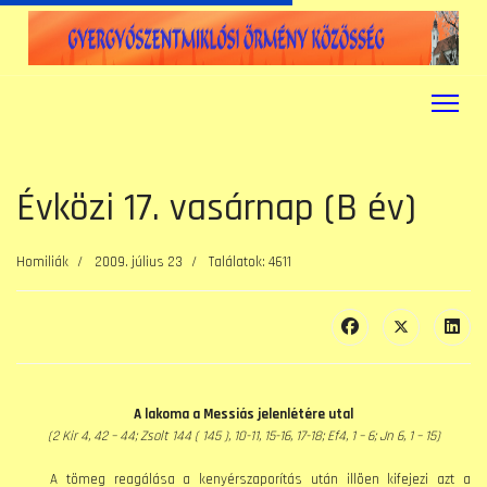
Évközi 17. vasárnap (B év)
Homiliák
2009. július 23
Találatok: 4611
A lakoma a Messiás jelenlétére utal
(2 Kir 4, 42 – 44; Zsolt 144 ( 145 ), 10-11, 15-16, 17-18; Ef4, 1 – 6; Jn 6, 1 – 15)
A tömeg reagálása a kenyérszaporítás után illõen kifejezi azt a