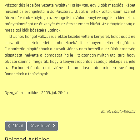
Pásztor dús legelõre vezette nyáját?” Ha így van, egy újabb messiási képet
használ az evangélista, a Jó Pásztorét. „Csak a férfiak voltak szám szerint
ötezren” voltak – folytatja az evangélista. Valamennyi evangélista kiemeli az
aránytalanságot az öt kenyér és az ötezer ember között. Az aránytalanság a
messiási idõk bõségére utalnak.
Itt János hangot vált:„Jézus ekkor kezébe vette a kenyeret, hálát adott és
kiosztotta a letelepedett embereknek.” Itt könnyen felfedezhetjük az
Eucharisztia alapításának a szavait. János nem beszéli el az Oltáriszentség
alapítását (helyette a lábmosást írja le); itt azonban nyíltan utal arra, hogy
olvasói azonnal megértik, hogy a kenyérszaporítás csodája elõképe és jele
az Eucharisztiának, amit Jézus feltámadása óta minden vasárnap
ünnepeltek a tanítványok.
Gyergyószentmiklós, 2009. júl. 20-án
Baróti László-Sándor
Előző cikk: Évközi 18. vasárnap (B év)
Következő cikk: Évközi 16. vasárnap (B év)
Előző
Következő