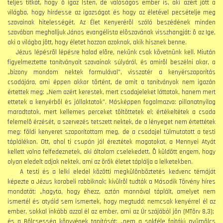
teljes titkát, hogy õ igaz Isten, de valóságos ember is, aki azért jött a
világba, hogy hirdesse az igazságot és hogy az életével pecsételje meg
szavainak hitelességét. Az Élet Kenyerérõl szóló beszédének minden
szavában meghalljuk János evangélista elõszavának visszhangját: õ az Ige,
aki a világba jött, hogy életet hozzon azoknak, akik hisznek benne.
Jézus lépésrõl lépésre halad elõre, nekünk csak követnünk kell. Miután
figyelmeztette tanítványait szavainak súlyáról, és amirõl beszélni akar, a
„bizony mondom nektek formulával”, visszatér a kenyérszaporítás
csodájára, ami éppen akkor történt, de amit a tanítványok nem igazán
értettek meg: „Nem azért kerestek, mert csodajeleket láttatok, hanem mert
ettetek a kenyérbõl és jóllaktatok”. Másképpen fogalmazva: pillanatnyilag
maradtatok, mert kellemes perceket töltöttetek el; értékeltétek a csoda
felemelõ érzését, a szervezés tetszett nektek, de a lényeget nem értettétek
meg: földi kenyeret szaporítottam meg, de a csodajel túlmutatott a testi
táplálékon. Ott, ahol ti csupán jól éreztétek magatokat, a Mennyei Atyát
kellett volna felfedeznetek, aki általam cselekedett. Õ küldött engem, hogy
olyan eledelt adjak nektek, ami az örök életet táplálja a lelketekben.
A testi és a lelki eledel közötti megkülönböztetés kedvenc témáját
képezte a Jézus korabeli rabbiknak; kívülrõl tudták a Második Törvény híres
mondatát: „hagyta, hogy éhezz, aztán mannával táplált, amelyet nem
ismertél és atyáid sem ismertek, hogy megtudd: nemcsak kenyérrel él az
ember, sokkal inkább azzal él az ember, ami az Úr szájából jön (MTörv 8,3);
és a Bölcsesség könyvének tanítását: „nem a sokféle fajtájú gyümölcs