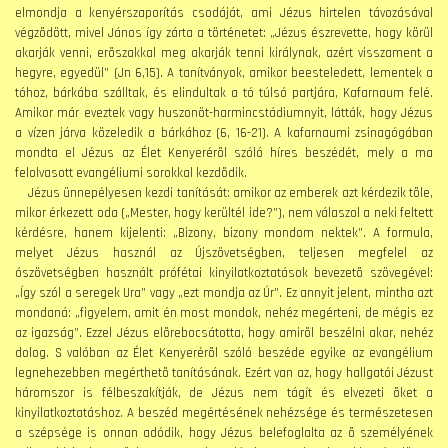
elmondja a kenyérszaporítás csodáját, ami Jézus hirtelen távozásával
végzõdött, mivel János így zárta a történetet: „Jézus észrevette, hogy körül
akarják venni, erõszakkal meg akarják tenni királynak, azért visszament a
hegyre, egyedül” (Jn 6,15). A tanítványok, amikor beesteledett, lementek a
tóhoz, bárkába szálltak, és elindultak a tó túlsó partjára, Kafarnaum felé.
Amikor már eveztek vagy huszonöt-harmincstádiumnyit, látták, hogy Jézus
a vízen járva közeledik a bárkához (6, 16-21). A kafarnaumi zsinagógában
mondta el Jézus az Élet Kenyerérõl szóló híres beszédét, mely a ma
felolvasott evangéliumi sorokkal kezdõdik.
Jézus ünnepélyesen kezdi tanítását: amikor az emberek azt kérdezik tõle,
mikor érkezett oda („Mester, hogy kerültél ide?”), nem válaszol a neki feltett
kérdésre, hanem kijelenti: „Bizony, bizony mondom nektek”. A formula,
melyet Jézus használ az Újszövetségben, teljesen megfelel az
ószövetségben használt prófétai kinyilatkoztatások bevezetõ szövegével:
„Így szól a seregek Ura” vagy „ezt mondja az Úr”. Ez annyit jelent, mintha azt
mondaná: „figyelem, amit én most mondok, nehéz megérteni, de mégis ez
az igazság”. Ezzel Jézus elõrebocsátotta, hogy amirõl beszélni akar, nehéz
dolog. S valóban az Élet Kenyerérõl szóló beszéde egyike az evangélium
legnehezebben megérthetõ tanításának. Ezért van az, hogy hallgatói Jézust
háromszor is félbeszakítják, de Jézus nem tágít és elvezeti õket a
kinyilatkoztatáshoz. A beszéd megértésének nehézsége és természetesen
a szépsége is onnan adódik, hogy Jézus belefoglalta az õ személyének