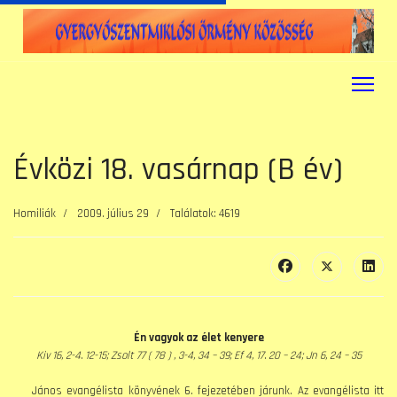
Évközi 18. vasárnap (B év)
Homiliák
2009. július 29
Találatok: 4619
Én vagyok az élet kenyere
Kiv 16, 2-4. 12-15; Zsolt 77 ( 78 ) , 3-4, 34 – 39; Ef 4, 17. 20 – 24; Jn 6, 24 – 35
János evangélista könyvének 6. fejezetében járunk. Az evangélista itt