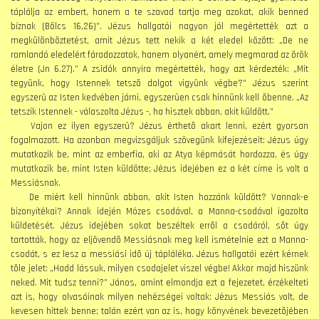
táplálja az embert, hanem a te szavad tartja meg azokat, akik benned
bíznak (Bölcs 16,26)”. Jézus hallgatói nagyon jól megértették azt a
megkülönböztetést, amit Jézus tett nekik a két eledel között: „De ne
romlandó eledelért fáradozzatok, hanem olyanért, amely megmarad az örök
életre (Jn 6.27).” A zsidók annyira megértették, hogy azt kérdezték: „Mit
tegyünk, hogy Istennek tetszõ dolgot vigyünk végbe?” Jézus szerint
egyszerû az Isten kedvében járni, egyszerûen csak hinnünk kell õbenne. „Az
tetszik Istennek - válaszolta Jézus -, ha hisztek abban, akit küldött.”
Vajon ez ilyen egyszerû? Jézus érthetõ akart lenni, ezért gyorsan
fogalmazott. Ha azonban megvizsgáljuk szövegünk kifejezéseit: Jézus úgy
mutatkozik be, mint az emberfia, aki az Atya képmását hordozza, és úgy
mutatkozik be, mint Isten küldötte; Jézus idejében ez a két címe is volt a
Messiásnak.
De miért kell hinnünk abban, akit Isten hozzánk küldött? Vannak-e
bizonyítékai? Annak idején Mózes csodával, a Manna-csodával igazolta
küldetését. Jézus idejében sokat beszéltek errõl a csodáról, sõt úgy
tartották, hogy az eljövendõ Messiásnak meg kell ismételnie ezt a Manna-
csodát, s ez lesz a messiási idõ új tápláléka. Jézus hallgatói ezért kérnek
tõle jelet: „Hadd lássuk, milyen csodajelet viszel végbe! Akkor majd hiszünk
neked. Mit tudsz tenni?” János, amint elmondja ezt a fejezetet, érzékelteti
azt is, hogy olvasóinak milyen nehézségei voltak: Jézus Messiás volt, de
kevesen hittek benne; talán ezért van az is, hogy könyvének bevezetõjében