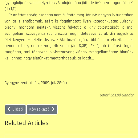
így foglalja össze a helyzetet: „A tulajdonába jött, de övéi nem fogadták be”
(Jn 1,11).
Ez az értetlenség azonban nem állította meg Jézust: nagyon is tudatában
van az ellentábornak, ezért is fogalmazott ilyen kategorikusan: „Bizony,
bizony, mondom nektek”, viszont folytatja a kinyilatkoztatását; a mai
evangélium szövege az Eucharisztia meghirdetésével zárul: „Én vagyok az
élet kenyere - felelte Jézus. - Aki hozzám jön, többé nem éhezik, s aki
bennem hisz, nem szomjazik soha (Jn 6,35). Ez újabb tanítást foglal
magában, ami többször is visszacseng János evangéliumában: hinnünk
kell ahhoz, hogy életünket megtarthassuk, az igazit…
Gyergyószentmiklós, 2009. júl. 28-án
Baróti László-Sándor
Előző cikk: Évközi 19. vasárnap (B év)
Következő cikk: Évközi 17. vasárnap (B év)
Előző
Következő
Related Articles