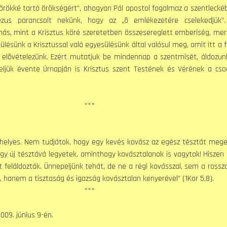
örökké tartó örökségért”, ahogyan Pál apostol fogalmaz a szentleckéb
ézus parancsolt nekünk, hogy az „õ emlékezetére cselekedjük”
s, mint a Krisztus köré szeretetben összesereglett emberiség, mer
ülésünk a Krisztussal való egyesülésünk által valósul meg, amit itt a 
elõvételezünk. Ezért mutatjuk be mindennap a szentmisét, áldozun
ljük évente Úrnapján is Krisztus szent Testének és Vérének a cso
***
elyes. Nem tudjátok, hogy egy kevés kovász az egész tésztát meger
hogy új tésztává legyetek, aminthogy kovásztalanok is vagytok! Hiszen
t feláldozták. Ünnepeljünk tehát, de ne a régi kovásszal, sem a ross
 hanem a tisztaság és igazság kovásztalan kenyerével” (1Kor 5,8).
***
009. június 9-én.