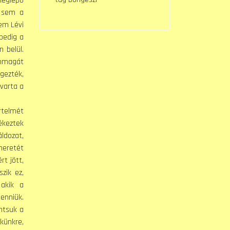
meglepõ
n sem a
em Lévi
rpedig a
 belül.
önmagát
égezték,
avarta a
rtelmét
ékeztek
ldozat,
meretét
rt jött,
zik ez,
 akik a
lenniük.
ntsuk a
künkre,