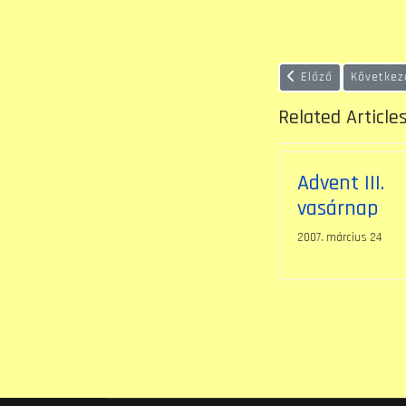
Előző cikk: Jézus S
Következ
Előző
Következ
Related Article
Advent III.
vasárnap
2007. március 24