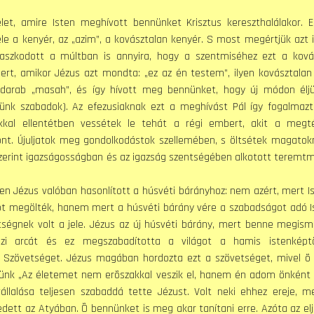
 amire Isten meghívott bennünket Krisztus kereszthalálakor. 
e a kenyér, az „azim”, a kovásztalan kenyér. S most megértjük azt i
aszkodott a múltban is annyira, hogy a szentmiséhez ezt a ková
Mert, amikor Jézus azt mondta: „ez az én testem”, ilyen kovásztalan
 darab „masah”, és így hívott meg bennünket, hogy új módon él
ünk szabadok). Az efezusiaknak ezt a meghívást Pál így fogalmaz
kkal ellentétben vessétek le tehát a régi embert, akit a megt
nt. Újuljatok meg gondolkodástok szellemében, s öltsétek magatokr
szerint igazságosságban és az igazság szentségében alkotott teremtm
Jézus valóban hasonlított a húsvéti bárányhoz: nem azért, mert I
 õt megölték, hanem mert a húsvéti bárány vére a szabadságot adó I
tségnek volt a jele. Jézus az új húsvéti bárány, mert benne megism
azi arcát és ez megszabadította a világot a hamis istenképt
a Szövetséget. Jézus magában hordozta ezt a szövetséget, mivel õ
ünk „Az életemet nem erõszakkal veszik el, hanem én adom önként 
állalása teljesen szabaddá tette Jézust. Volt neki ehhez ereje, m
edett az Atyában. Õ bennünket is meg akar tanítani erre. Azóta az el