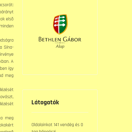
sorát:
bárányt
nok elsõ
 minden
adságra
a Sína-
törvénye
kban. A
yben így
tad meg
dézését
kovászt,
Látogatók
dézését
vja meg
Oldalainkat 141 vendég és 0
okakért
tag böngészi