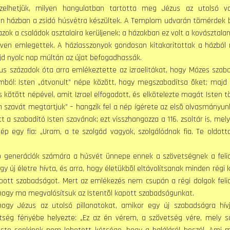
etjük, milyen hangulatban tartotta meg Jézus az utolsó vac
n házban a zsidó húsvétra készültek. A Templom udvarán tömérdek 
azok a családok asztalaira kerüljenek; a házakban ez volt a kovásztala
éven emlegettek. A háziasszonyok gondosan kitakarítottak a házból
jd nyolc nap múltán az újat befogadhassák.
 századok óta arra emlékeztette az izraelitákat, hogy Mózes szab
mból: Isten „átvonult” népe között, hogy megszabadítsa õket; majd 
 kötött népével, amit Izrael elfogadott, és elkötelezte magát Isten 
n szavát megtartjuk” – hangzik fel a nép ígérete az elsõ olvasmányun
t a szabadító Isten szavának; ezt visszhangozza a 116. zsoltár is, mel
nép egy fia: „Uram, a te szolgád vagyok, szolgálódnak fia. Te oldot
enerációk számára a húsvét ünnepe ennek a szövetségnek a feli
gy új életre hívta, és arra, hogy életükbõl eltávolítsanak minden régi 
pott szabadságot. Mert az emlékezés nem csupán a régi dolgok feli
, hogy ma megvalósítsuk az Istentõl kapott szabadságunkat.
y Jézus az utolsó pillanatokat, amikor egy új szabadságra hí
etség fényébe helyezte: „Ez az én vérem, a szövetség vére, mely s