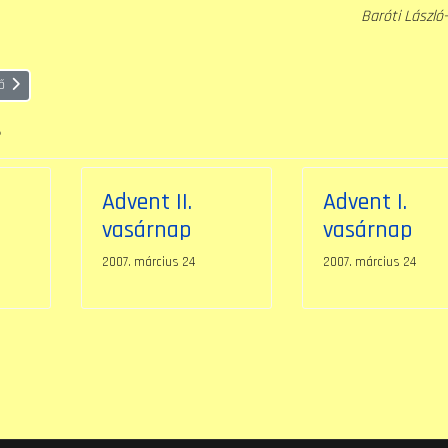
Baróti László
zent Szíve
ő cikk: Szentháromság vasárnapja (B. év)
ő
s
Advent II.
Advent I.
vasárnap
vasárnap
2007. március 24
2007. március 24