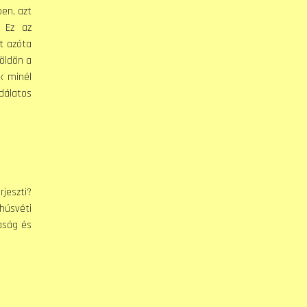
en, azt
. Ez az
t azóta
földön a
k minél
dálatos
jeszti?
 húsvéti
zaság és