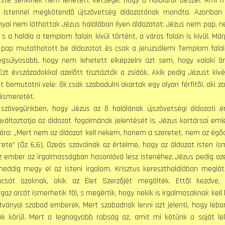
 este senkinek nem lehetett kétsége, hogy a haláláról beszél. Ami 
az Istennel megkötendõ újszövetség áldozatának mondta. Azonba
nyai nem láthattak Jézus halálában ilyen áldozatot: Jézus nem pap, n
s a halála a templom falain kívül történt, a város falain is kívül. Má
k pap mutathatott be áldozatot és csak a jeruzsálemi Templom falain
legsúlyosabb, hogy nem lehetett elképzelni azt sem, hogy valaki 
 Ezt évszázadokkal azelõtt tisztázták a zsidók. Akik pedig Jézust kiv
 bemutatni vele: õk csak szabadulni akartak egy olyan férfitõl, aki z
kiismeretét.
vegünkben, hogy Jézus az õ halálának újszövetségi áldozati é
áltoztatja az áldozat fogalmának jelentését is. Jézus kortársai eml
ára: „Mert nem az áldozat kell nekem, hanem a szeretet, nem az égõá
ete” (Óz 6,6). Ózeás szavainak az értelme, hogy az áldozat Isten is
 az ember az irgalmasságban hasonlóvá lesz Istenéhez. Jézus pedig azé
dig megy el az isteni irgalom. Krisztus kereszthalálában megláts
csát azoknak, akik az Élet Szerzõjét megölték. Ettõl kezdve,
igaz arcát ismerhetik föl, s megértik, hogy nekik is irgalmasaknak kell 
ítványai szabad emberek. Mert szabadnak lenni azt jelenti, hogy lebo
nk körül. Mert a legnagyobb rabság az, amit mi kötünk a saját lel