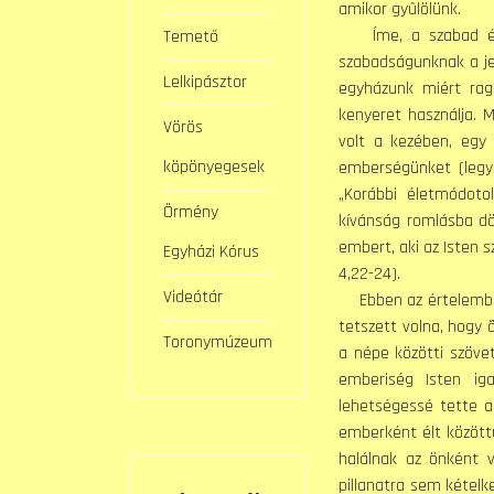
amikor gyûlölünk.
Íme, a szabad élet,
Temető
szabadságunknak a jel
Lelkipásztor
egyházunk miért rag
kenyeret használja. 
Vörös
volt a kezében, egy
köpönyegesek
emberségünket (legy
„Korábbi életmódoto
Örmény
kívánság romlásba dö
embert, aki az Isten 
Egyházi Kórus
4,22-24).
Videótár
Ebben az értelemben 
tetszett volna, hogy
Toronymúzeum
a népe közötti szöve
emberiség Isten ig
lehetségessé tette 
emberként élt között
halálnak az önként v
pillanatra sem kételk