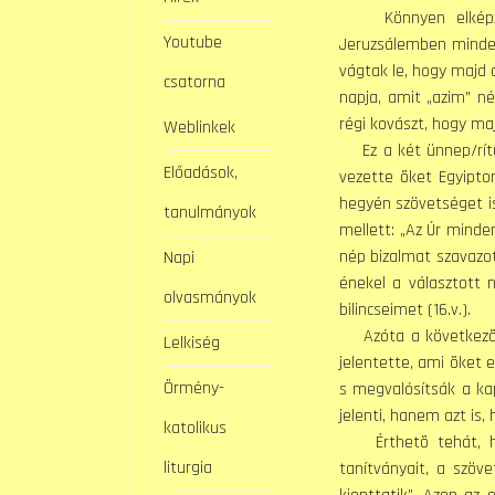
Könnyen elképzelh
Youtube
Jeruzsálemben minde
vágtak le, hogy majd 
csatorna
napja, amit „azim” n
régi kovászt, hogy ma
Weblinkek
Ez a két ünnep/rítus
Előadások,
vezette õket Egyipto
hegyén szövetséget is
tanulmányok
mellett: „Az Úr minde
nép bizalmat szavazot
Napi
énekel a választott 
olvasmányok
bilincseimet (16.v.).
Azóta a következõ g
Lelkiség
jelentette, ami õket e
Örmény-
s megvalósítsák a ka
jelenti, hanem azt is
katolikus
Érthetõ tehát, hog
liturgia
tanítványait, a szöv