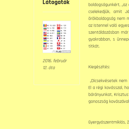
Látogatók
boldogságunkért, „az 
cselekedjük, amit J
örökboldogság nem má
az Istennel való egyes
szentáldozásban már 
gyakrabban, s ünnepe
titkát.
2016. február
Kiegészítés:
12. óta
„Dicsekvésetek nem h
El a régi kovásszal, 
bárányunkat, Krisztus
gonoszság kovászával,
Gyergyószentmiklós, 2