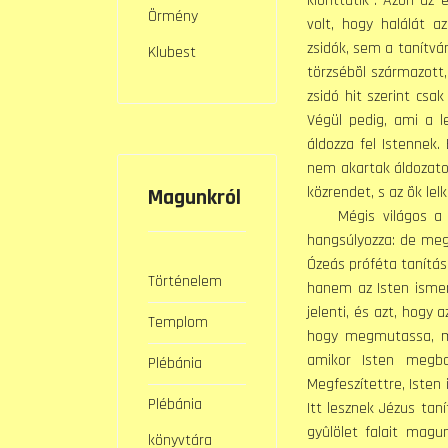
kionttatik”. Azon az
Örmény
volt, hogy halálát 
zsidók, sem a tanítvá
Klubest
törzsébõl származott, 
zsidó hit szerint csa
Végül pedig, ami a 
áldozza fel Istennek.
nem akartak áldozatot
közrendet, s az õk lel
Magunkról
Mégis világos a szö
hangsúlyozza: de megv
Ózeás próféta tanítás
Történelem
hanem az Isten ismer
jelenti, és azt, hogy
Templom
hogy megmutassa, med
amikor Isten megbo
Plébánia
Megfeszítettre, Isten 
Plébánia
Itt lesznek Jézus tan
gyûlölet falait magu
könyvtára