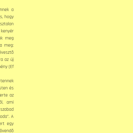
Ennek a
s, hogy
sztalan
 kenyér
jük meg
ta meg:
évesztõ
a az új
ény (Ef
stennek
sten és
erte az
õl, ami
 szabad
oda”. A
ert egy
jövendõ