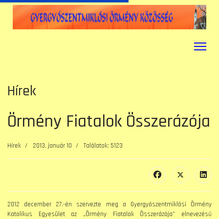
Hírek
Örmény Fiatalok Összerázója
Hírek
2013. január 10
Találatok: 5123
2012 december 27.-én szervezte meg a Gyergyószentmiklósi Örmény
Katolikus Egyesület az „Örmény Fiatalok Összerázója” elnevezésű