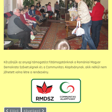
Köszönjük az anyagi támogatást főtámogatónknak a Romániai Magyar
Demokrata Szövetségnek és a Communitas Alapítványnak, akik nélkül nem
jöhetett volna létre a rendezvény.
Előző cikk: A nagyszerdai fáklyás keresztútról készült képek
Következő cikk: Szent Erzsébet napi gyűjtés
Előző
Következő