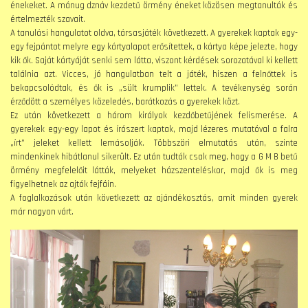
énekeket. A mánug dznáv kezdetű örmény éneket közösen megtanulták és
értelmezték szavait.
A tanulási hangulatot oldva, társasjáték következett. A gyerekek kaptak egy-
egy fejpántot melyre egy kártyalapot erősítettek, a kártya képe jelezte, hogy
kik ők. Saját kártyáját senki sem látta, viszont kérdések sorozatával ki kellett
találnia azt. Vicces, jó hangulatban telt a játék, hiszen a felnőttek is
bekapcsolódtak, és ők is „sült krumplik” lettek. A tevékenység során
érződött a személyes közeledés, barátkozás a gyerekek közt.
Ez után következett a három királyok kezdőbetűjének felismerése. A
gyerekek egy-egy lapot és írószert kaptak, majd lézeres mutatóval a falra
„írt” jeleket kellett lemásolják. Többszöri elmutatás után, szinte
mindenkinek hibátlanul sikerült. Ez után tudták csak meg, hogy a G M B betű
örmény megfelelőit látták, melyeket házszenteléskor, majd ők is meg
figyelhetnek az ajtók fejfáin.
A foglalkozások után következett az ajándékosztás, amit minden gyerek
már nagyon várt.